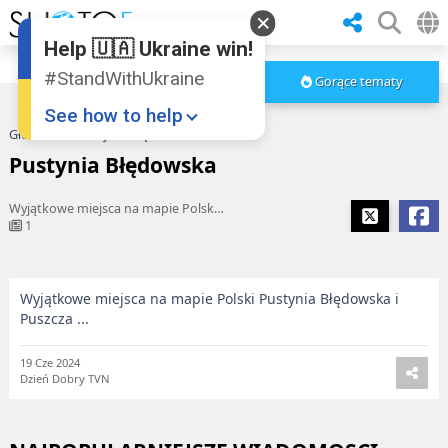
Help 🇺🇦 Ukraine win!
#StandWithUkraine
Gorące tematy
See how to help
Główna
Pustynia Błędowska
Pustynia Błędowska
Wyjątkowe miejsca na mapie Polski Pustynia Błędowska i Puszcza ...
1
Wyjątkowe miejsca na mapie Polski Pustynia Błędowska i
Donate
💸
Puszcza ...
Support Ukraine
❤
19 Cze 2024
Dzień Dobry TVN
Share this widget
📌